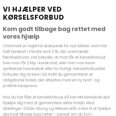
VI HJÆLPER VED
KØRSELSFORBUD
Kom godt tilbage bag rettet med
vores hjælp
I Danmark er reglerne skærpede for nye bilister, som har
haft kørekort i mindre end 3 år, der overtræder
færdselsloven. Det betyder, at man får et kørselsforbud,
hvis man får 2 klip i kørekortet, eller hvis man kører
spritkørsel, hasarderet eller for hurtigt. Kørselsforbuddet
forbyder dig at køre i bil, indtil du gennemfører et
obligatorisk forløb, der afsluttes med en ny teori- og
praktisk køreprøve.
Hvis du har fået et kørselsforbud, så kan HM Køreskole ApS
hjælpe dig med at gennemføre dette forløb. Med
afdelinger i både Viborg og Hillerød står vi klar til at hjælpe
dig trygt tilbage bag rattet – uanset om du bor i