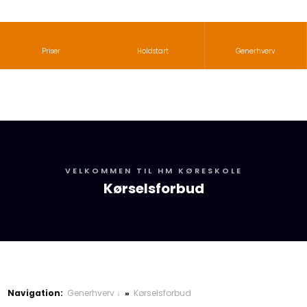
Priser
Holdstart
Generhverv
​VELKOMMEN TIL HM KØRESKOLE
Kørselsforbud
Navigation:
Generhverv ↓
»
Kørselsforbud