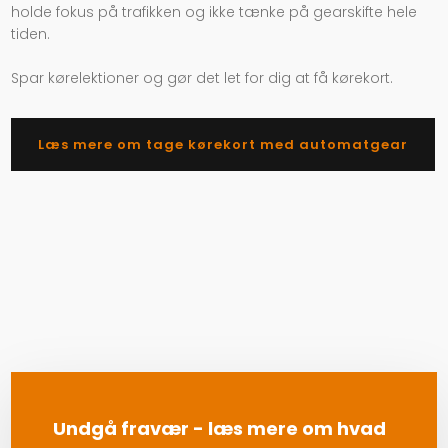
holde fokus på trafikken og ikke tænke på gearskifte hele
tiden.
Spar kørelektioner og gør det let for dig at få kørekort.
Læs mere om tage kørekort med automatgear
Undgå fravær - læs mere om hvad