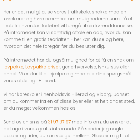
Her er det muligt at se vores trafikskole, snakke med en
kørelærer og høre nærmere om mulighederne samt få et
indblik i, hvordan forløbet vil foregå til din køreuddannelse.
På intromødet kan vi samtidig aftale en dag, hvor du kan
komme til en gratis teoriaften - her kan du se og høre,
hvordan det hele foregår, før du beslutter dig.
På intromødet har du også mulighed for at få en snak om
lovpakke
,
Lovpakke priser
, generhvervelse, lynkursus eller
andet. Vi er klar til at hjælpe dig med alle dine spørgsmål i
vores afdeling i Hillerød.
Vi har køreskoler i henholdsvis Hillerød og Viborg. Uanset
om du kommer fra en af disse byer eller et helt andet sted,
er du meget velkommen hos os.
Send os en sms på
31 97 97 97
med info om, du ønsker at
deltage i vores gratis intromøde. Så sender jeg nogle
datoer og tider, du kan vælge imellem. Glæder mig til at