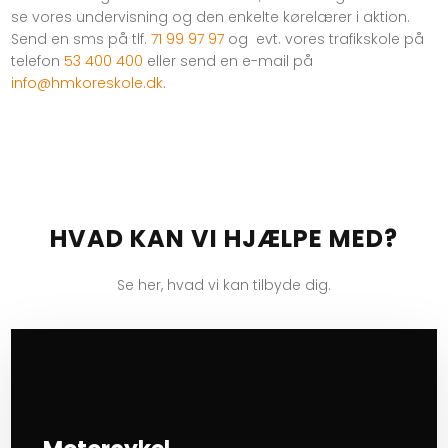
se vores undervisning og den enkelte kørelærer i aktion.
Send en sms på tlf.
71 99 97 97
og evt. vores trafikskole på
telefon
53 400 400
eller send en e-mail på
info@hmkoreskole.dk
.​
HVAD KAN VI HJÆLPE MED?
Se her, hvad vi kan tilbyde dig.