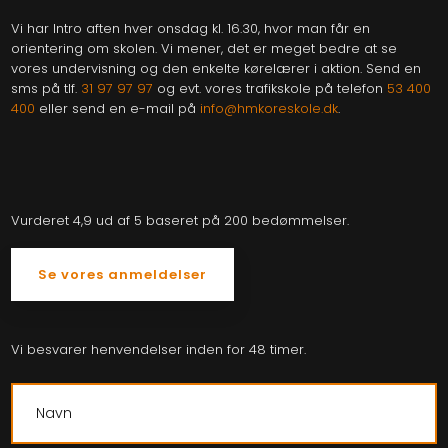
Vi har Intro aften hver onsdag kl. 16.30, hvor man får en
orientering om skolen. Vi mener, det er meget bedre at se
vores undervisning og den enkelte kørelærer i aktion. Send en
sms på tlf.
31 97 97 97
og evt. vores trafikskole på telefon
53 400
400
eller send en e-mail på
info@hmkoreskole.dk
.​​
Vurderet 4,9 ud af 5 baseret på 200 bedømmelser.​
Se vores anmeldelser​
Vi besvarer henvendelser inden for 48 timer.​​