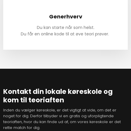
Generhverv
Du kan starte når som helst.
​Du får en online kode til at øve teori prøver.
Kontakt din lokale køreskole​ og
kom til teoriaften
Inden du vælger køreskole, er det vigtigt at vide, om det er
noget for dig. Derfor tilbyder vi en gratis og uforpligtende
teoriaften, hvor du kan finde ud af, om vores køreskole er det
rette match for dig.