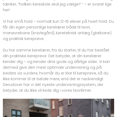
tænker, ”hvilken køreskole skal jeg vælge? ” – er svaret lige
her!
Vi har små hold – normalt kun 12-15 elever på hvert hold. Du
får din egen personlige kørelærer både til teori,
manøvrebane (kravlegård), køreteknisk anlæg (glatbane)
og praktisk køreprøve.
Du har samme kørelærer, fra du starter, til du har bestået
din praktiske køreprøve. Det betyder, at din kørelærer
kender dig – og kender dine gode og dårlige sider. Vi kan
dermed give den mest optimale undervisning og på
bedste vis vurdere, hvornår du er klar til køreprøve, så du
ikke kommer til at betale mere, end det er nødvendigt.
Derudover har vi det nyeste undervisningssystem, der
betyder, at du ikke vil kede dig i vores teoritimer​.​