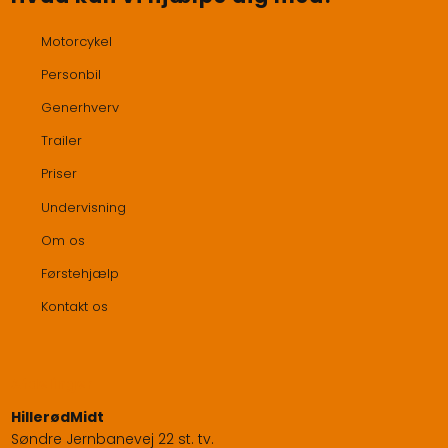
Motorcykel
Personbil
Generhverv
Trailer
Priser
Undervisning
Om os
Førstehjælp
Kontakt os
Afdelinger​
​HillerødMidt
Søndre Jernbanevej 22 st. tv.