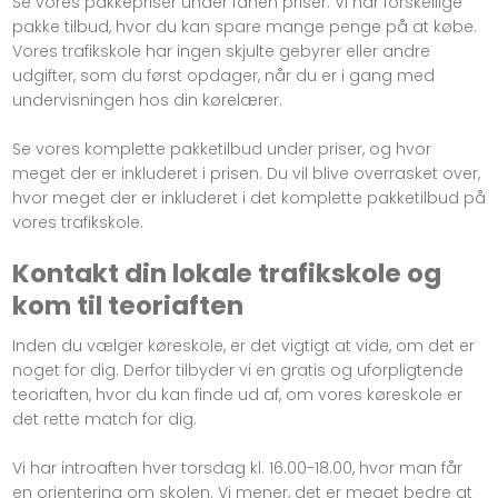
​Se vores pakkepriser under fanen priser. Vi har forskellige
pakke tilbud, hvor du kan spare mange penge på at købe.
Vores trafikskole har ingen skjulte gebyrer eller andre
udgifter, som du først opdager, når du er i gang med
undervisningen hos din kørelærer.
Se vores komplette pakketilbud under priser, og hvor
meget der er inkluderet i prisen. Du vil blive overrasket over,
hvor meget der er inkluderet i det komplette pakketilbud på
vores trafikskole.
Kontakt din lokale trafikskole​ og
kom til teoriaften
Inden du vælger køreskole, er det vigtigt at vide, om det er
noget for dig. Derfor tilbyder vi en gratis og uforpligtende
teoriaften, hvor du kan finde ud af, om vores køreskole er
det rette match for dig.
Vi har introaften hver torsdag kl. 16.00-18.00, hvor man får
en orientering om skolen. Vi mener, det er meget bedre at