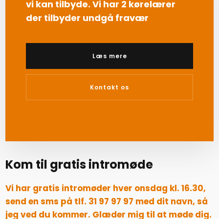
vi kan tilbyde. Vi har 2 kørelærer
der tilbyder undgå fravær
Læs mere
Kontakt os
Kom til gratis intromøde
Vi har gratis intromøder hver onsdag kl. 16.30,
send en sms på tlf. 31 97 97 97 med dit navn, så
jeg ved du kommer. Glæder mig til at møde dig.